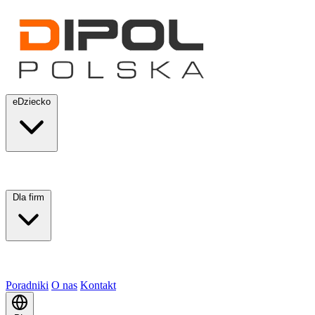
eDziecko
Dla firm
Poradniki
O nas
Kontakt