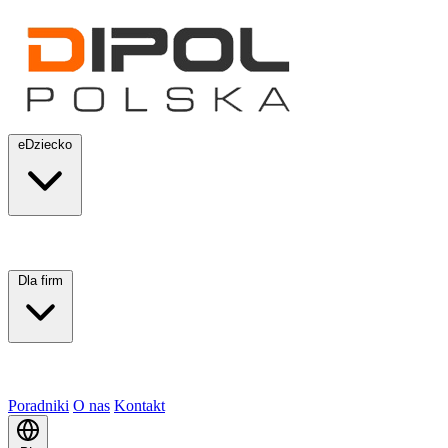
eDziecko
Dla firm
Poradniki
O nas
Kontakt