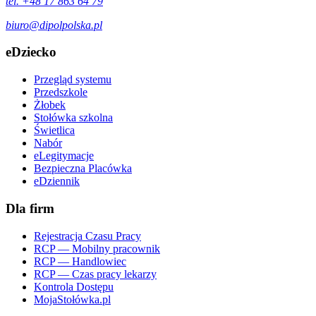
tel. +48 17 863 64 79
biuro@dipolpolska.pl
eDziecko
Przegląd systemu
Przedszkole
Żłobek
Stołówka szkolna
Świetlica
Nabór
eLegitymacje
Bezpieczna Placówka
eDziennik
Dla firm
Rejestracja Czasu Pracy
RCP — Mobilny pracownik
RCP — Handlowiec
RCP — Czas pracy lekarzy
Kontrola Dostępu
MojaStołówka.pl